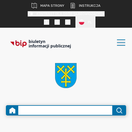
MAPA STRONY
INSTRUKCJA
KONTRAST DLA OSÓB SŁABOWIDZĄCYCH
PL
biuletyn
informacji publicznej