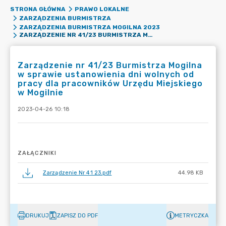
STRONA GŁÓWNA
PRAWO LOKALNE
ZARZĄDZENIA BURMISTRZA
ZARZĄDZENIA BURMISTRZA MOGILNA 2023
ZARZĄDZENIE NR 41/23 BURMISTRZA MOGILNA W SPRAWIE USTANOWIENIA DNI WOLNYCH OD PRACY DLA PRACOWNIKÓW URZĘDU MIEJSKIEGO W MOGILNIE
Zarządzenie nr 41/23 Burmistrza Mogilna
w sprawie ustanowienia dni wolnych od
pracy dla pracowników Urzędu Miejskiego
w Mogilnie
2023-04-26 10:18
ZAŁĄCZNIKI
Zarządzenie Nr 41 23.pdf
44.98 KB
DRUKUJ
ZAPISZ DO PDF
METRYCZKA