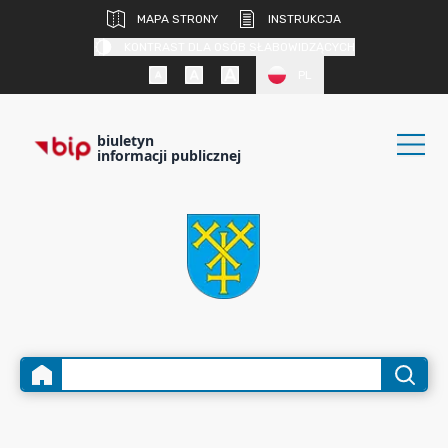
MAPA STRONY
INSTRUKCJA
KONTRAST DLA OSÓB SŁABOWIDZĄCYCH
PL
biuletyn
informacji publicznej