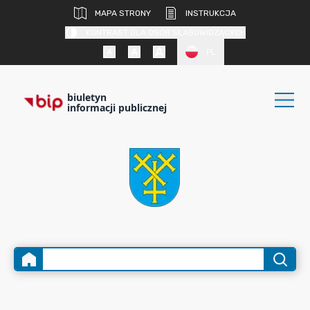
MAPA STRONY
INSTRUKCJA
KONTRAST DLA OSÓB SŁABOWIDZĄCYCH
PL
biuletyn
informacji publicznej