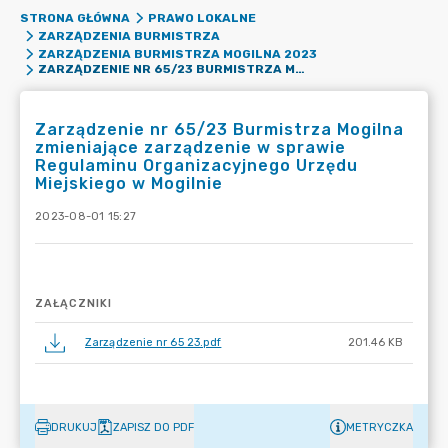
STRONA GŁÓWNA
PRAWO LOKALNE
ZARZĄDZENIA BURMISTRZA
ZARZĄDZENIA BURMISTRZA MOGILNA 2023
ZARZĄDZENIE NR 65/23 BURMISTRZA MOGILNA ZMIENIAJĄCE ZARZĄDZENIE W SPRAWIE REGULAMINU ORGANIZACYJNEGO URZĘDU MIEJSKIEGO W MOGILNIE
Zarządzenie nr 65/23 Burmistrza Mogilna
zmieniające zarządzenie w sprawie
Regulaminu Organizacyjnego Urzędu
Miejskiego w Mogilnie
2023-08-01 15:27
ZAŁĄCZNIKI
Zarządzenie nr 65 23.pdf
201.46 KB
DRUKUJ
ZAPISZ DO PDF
METRYCZKA