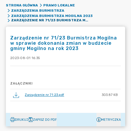
STRONA GŁÓWNA
PRAWO LOKALNE
ZARZĄDZENIA BURMISTRZA
ZARZĄDZENIA BURMISTRZA MOGILNA 2023
ZARZĄDZENIE NR 71/23 BURMISTRZA MOGILNA W SPRAWIE DOKONANIA ZMIAN W BUDŻECIE GMINY MOGILNO NA ROK 2023
Zarządzenie nr 71/23 Burmistrza Mogilna
w sprawie dokonania zmian w budżecie
gminy Mogilno na rok 2023
2023-08-01 16:35
ZAŁĄCZNIKI
Zarządzenie nr 71 23.pdf
303.87 KB
DRUKUJ
ZAPISZ DO PDF
METRYCZKA