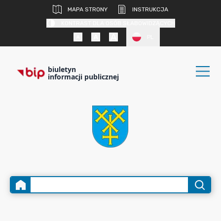
MAPA STRONY
INSTRUKCJA
KONTRAST DLA OSÓB SŁABOWIDZĄCYCH
PL
biuletyn
informacji publicznej