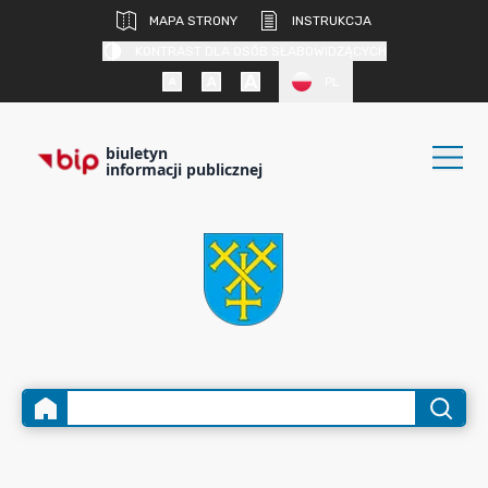
MAPA STRONY
INSTRUKCJA
KONTRAST DLA OSÓB SŁABOWIDZĄCYCH
PL
biuletyn
informacji publicznej