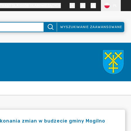
TRAST DLA OSÓB SŁABOWIDZĄCYCH
PL
WYSZUKIWANIE ZAAWANSOWANE
okonania zmian w budżecie gminy Mogilno