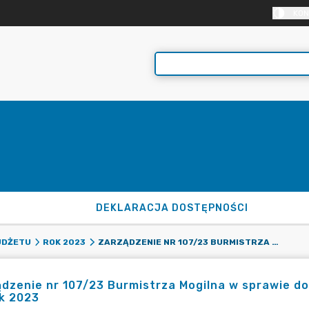
KON
DEKLARACJA DOSTĘPNOŚCI
ZARZĄDZENIE NR 107/23 BURMISTRZA MOGILNA W SPRAWIE DOKONANIA ZMIAN W BUDŻECIE GMINY MOGILNO NA ROK 2023
UDŻETU
ROK 2023
dzenie nr 107/23 Burmistrza Mogilna w sprawie d
k 2023