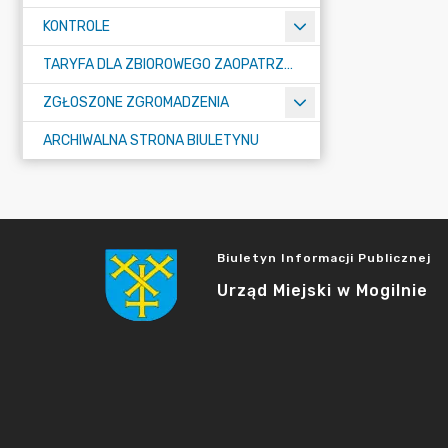
KONTROLE
TARYFA DLA ZBIOROWEGO ZAOPATRZENIA W WODĘ I ZBIOROWEGO ODPROWADZANIA ŚCIEKÓW
ZGŁOSZONE ZGROMADZENIA
ARCHIWALNA STRONA BIULETYNU
Biuletyn Informacji Publicznej
Urząd Miejski w Mogilnie