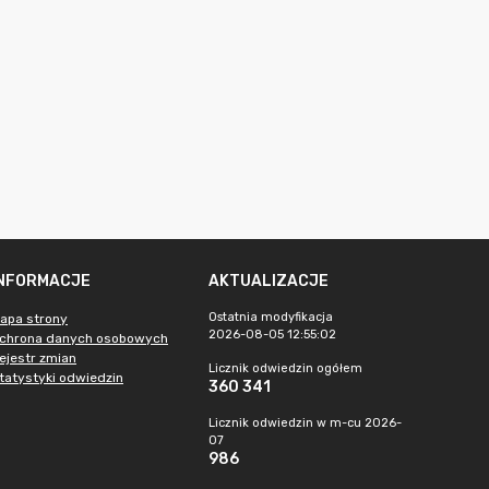
INFORMACJE
AKTUALIZACJE
Ostatnia modyfikacja
apa strony
2026-08-05 12:55:02
chrona danych osobowych
ejestr zmian
Licznik odwiedzin ogółem
tatystyki odwiedzin
360 341
Licznik odwiedzin w m-cu 2026-
07
986