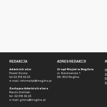
REDAKCJA
ADRES REDAKCJI
Administrator
Urząd Miejski w Mogilnie
M
Paweł Grycza
ul. Narutowicza 1
O
tel.52 318 55 33
88-300 Mogilno
R
e-mail: informatyk@mogilno.pl
S
Zastępca Administratora
Marcin Zieliński
tel. 52 318 55 23
e-mail: gmina@mogilno.pl