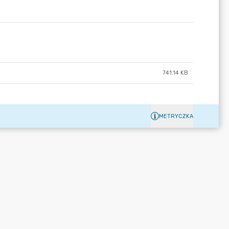
741.14 KB
METRYCZKA