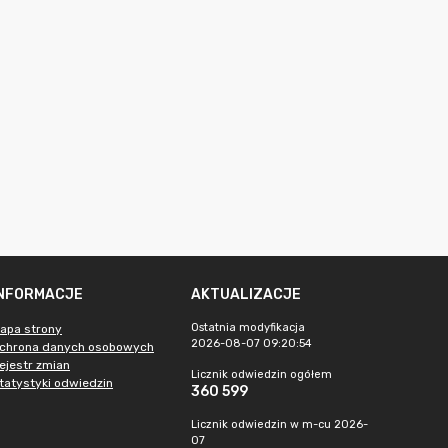
INFORMACJE
AKTUALIZACJE
Ostatnia modyfikacja
apa strony
2026-08-07 09:20:54
chrona danych osobowych
ejestr zmian
Licznik odwiedzin ogółem
tatystyki odwiedzin
360 599
Licznik odwiedzin w m-cu 2026-
07