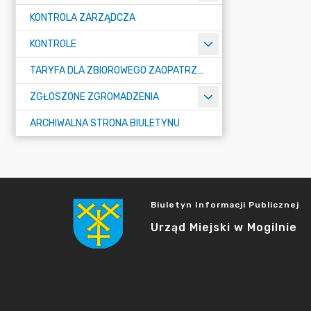
KONTROLA ZARZĄDCZA
KONTROLE
TARYFA DLA ZBIOROWEGO ZAOPATRZENIA W WODĘ I ZBIOROWEGO ODPROWADZANIA ŚCIEKÓW
ZGŁOSZONE ZGROMADZENIA
ARCHIWALNA STRONA BIULETYNU
Biuletyn Informacji Publicznej
Urząd Miejski w Mogilnie