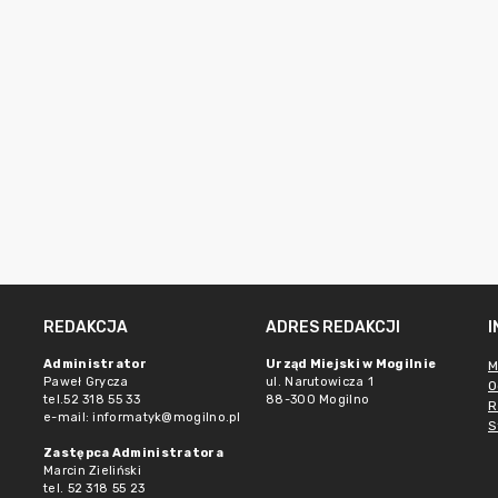
REDAKCJA
ADRES REDAKCJI
Administrator
Urząd Miejski w Mogilnie
M
Paweł Grycza
ul. Narutowicza 1
O
tel.52 318 55 33
88-300 Mogilno
R
e-mail: informatyk@mogilno.pl
S
Zastępca Administratora
Marcin Zieliński
tel. 52 318 55 23