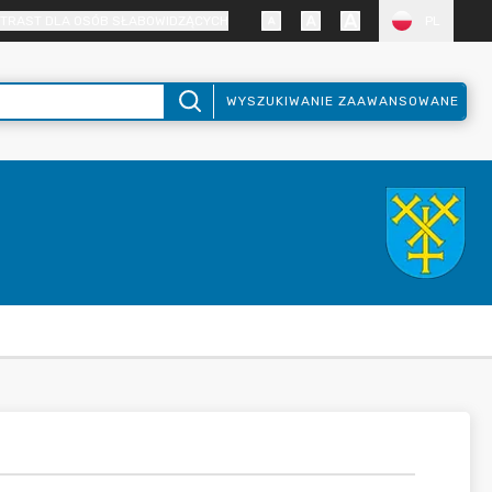
TRAST DLA OSÓB SŁABOWIDZĄCYCH
PL
WYSZUKIWANIE ZAAWANSOWANE