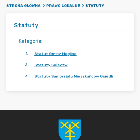
STATUTY
STRONA GŁÓWNA
PRAWO LOKALNE
Statuty
Kategorie
:
1
.
Statut Gminy Mogilno
2
.
Statuty Sołectw
3
.
Statuty Samorządu Mieszkańców Osiedli