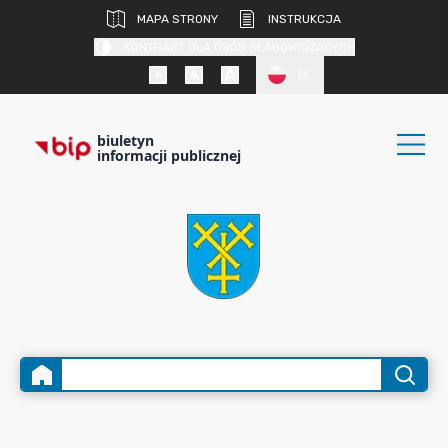
MAPA STRONY
INSTRUKCJA
KONTRAST DLA OSÓB SŁABOWIDZĄCYCH
PL
biuletyn
informacji publicznej