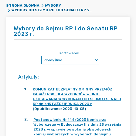
STRONA GŁÓWNA
WYBORY
WYBORY DO SEJMU RP I DO SENATU RP 2023 R.
Wybory do Sejmu RP i do Senatu RP
2023 r.
sortowanie:
Artykuły
:
1
.
KOMUNIKAT BEZPŁATNY GMINNY PRZEWÓZ
PASAŻERSKI DLA WYBORCÓW W DNIU
GŁOSOWANIA W WYBORACH DO SEJMU I SENATU
RP dnia 15 PAŹDZIERNIKA 2023 r.
(Opublikowano: 2023-10-05)
2
.
Postanowienie Nr 144/2023 Komisarza
Wyborczego w Bydgoszczy II z dnia 25 września
2023 r. w sprawie powołania obwodowych
komisji wyborczych w wyborach do Sejmu