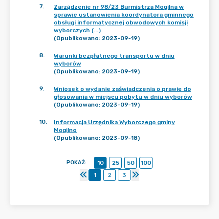
7
.
Zarządzenie nr 98/23 Burmistrza Mogilna w
sprawie ustanowienia koordynatora gminnego
obsługi informatycznej obwodowych komisji
wyborczych (...)
(Opublikowano: 2023-09-19)
8
.
Warunki bezpłatnego transportu w dniu
wyborów
(Opublikowano: 2023-09-19)
9
.
Wniosek o wydanie zaświadczenia o prawie do
głosowania w miejscu pobytu w dniu wyborów
(Opublikowano: 2023-09-19)
10
.
Informacja Urzędnika Wyborczego gminy
Mogilno
(Opublikowano: 2023-09-18)
POKAŻ
:
10
25
50
100
1
2
3