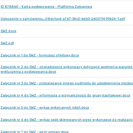
ID 878860 - Karta postępowania - Platforma Zakupowa
Ogłoszenie o zamówieniu_08dc1ccd-a767-34c0-bd63-260011499624-1.pdf
SWZ.docx
SWZ.pdf
Załącznik nr 1 do SWZ - formularz ofertowy.docx
Załącznik nr 2 do SWZ - oświadczenie wykonwacy dotyczące spełnienia warunkó
wykluczenia z postępowania.docx
Załącznik nr 3 do SWZ - zobowiązanie innego podmiotu do udostępnienia niez
Załącznik nr 4 do SWZ - informacja o przynależności do grupy kapitałowej.docx
Załącznik nr 5 do SWZ - wykaz wykonanych robót.docx
Załącznik nr 6 do SWZ - wykaz osób skierowanych przez wykonawcę do realizacj
Załącznik nr 7 do SWZ - wzór umowy.docx