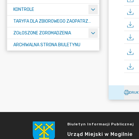
KONTROLE
TARYFA DLA ZBIOROWEGO ZAOPATRZENIA W WODĘ I ZBIOROWEGO ODPROWADZANIA ŚCIEKÓW
ZGŁOSZONE ZGROMADZENIA
ARCHIWALNA STRONA BIULETYNU
DRUK
Biuletyn Informacji Publicznej
Urząd Miejski w Mogilnie