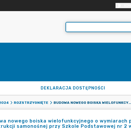
KON
DEKLARACJA DOSTĘPNOŚCI
BUDOWA NOWEGO BOISKA WIELOFUNKCYJNEGO O WYMIARACH POLA GRY 20 M X 32 M WRAZ Z ZADASZENIEM O KONSTRUKCJI SAMONOŚNEJ PRZY SZKOLE PODSTAWOWEJ NR 2 W 
2024
ROZSTRZYGNIĘTE
a nowego boiska wielofunkcyjnego o wymiarach p
rukcji samonośnej przy Szkole Podstawowej nr 2 w