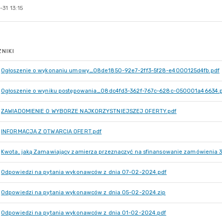
31 13:15
NIKI
Ogłoszenie o wykonaniu umowy_08de1850-92e7-2ff3-5f28-e4000125d4fb.pdf
Ogłoszenie o wyniku postępowania_08dc4fd3-362f-767c-628c-050001a46634.
ZAWIADOMIENIE O WYBORZE NAJKORZYSTNIEJSZEJ OFERTY.pdf
INFORMACJA Z OTWARCIA OFERT.pdf
Kwota, jaką Zamawiający zamierza przeznaczyć na sfinansowanie zamówienia 3 6
Odpowiedzi na pytania wykonawców z dnia 07-02-2024.pdf
Odpowiedzi na pytania wykonawców z dnia 05-02-2024.zip
Odpowiedzi na pytania wykonawców z dnia 01-02-2024.pdf