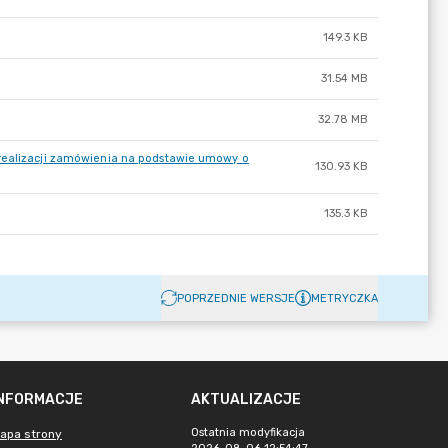
149.3 KB
31.54 MB
32.78 MB
 realizacji zamówienia na podstawie umowy o
130.93 KB
135.3 KB
POPRZEDNIE WERSJE
METRYCZKA
INFORMACJE
AKTUALIZACJE
Ostatnia modyfikacja
apa strony