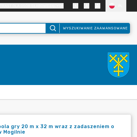
TRAST DLA OSÓB SŁABOWIDZĄCYCH
PL
WYSZUKIWANIE ZAAWANSOWANE
MOGILNIE
ola gry 20 m x 32 m wraz z zadaszeniem o
 Mogilnie