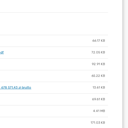
66.17 KB
pdf
72.05 KB
92.91 KB
65.22 KB
78 571,43 zł brutto
13.61 KB
69.61 KB
4.41 MB
171.03 KB