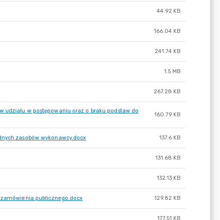
44.92 KB
166.04 KB
241.74 KB
1.5 MB
267.28 KB
w udziału w postępowaniu oraz o braku podstaw do
160.79 KB
będnych zasobów wykonawcy.docx
137.6 KB
131.68 KB
132.13 KB
i zamówienia publicznego.docx
129.82 KB
177.51 KB