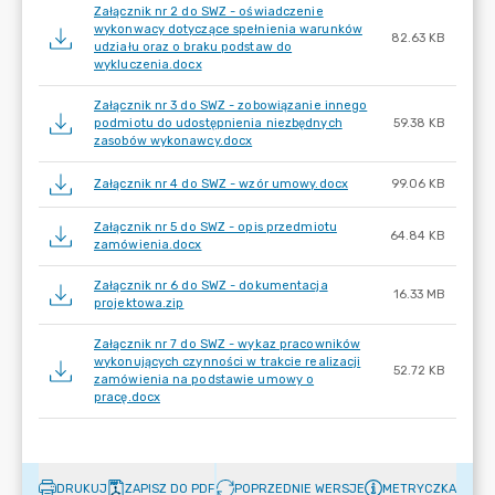
Załącznik nr 2 do SWZ - oświadczenie
wykonwacy dotyczące spełnienia warunków
82.63 KB
udziału oraz o braku podstaw do
wykluczenia.docx
Załącznik nr 3 do SWZ - zobowiązanie innego
podmiotu do udostępnienia niezbędnych
59.38 KB
zasobów wykonawcy.docx
Załącznik nr 4 do SWZ - wzór umowy.docx
99.06 KB
Załącznik nr 5 do SWZ - opis przedmiotu
64.84 KB
zamówienia.docx
Załącznik nr 6 do SWZ - dokumentacja
16.33 MB
projektowa.zip
Załącznik nr 7 do SWZ - wykaz pracowników
wykonujących czynności w trakcie realizacji
52.72 KB
zamówienia na podstawie umowy o
pracę.docx
DRUKUJ
ZAPISZ DO PDF
POPRZEDNIE WERSJE
METRYCZKA