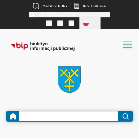
MAPA STRONY
INSTRUKCJA
KONTRAST DLA OSÓB SŁABOWIDZĄCYCH
PL
biuletyn
informacji publicznej