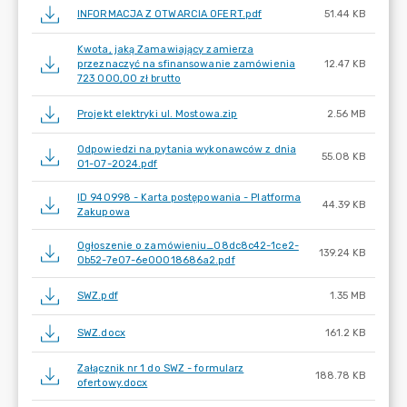
INFORMACJA Z OTWARCIA OFERT.pdf
51.44 KB
Kwota, jaką Zamawiający zamierza
przeznaczyć na sfinansowanie zamówienia
12.47 KB
723 000,00 zł brutto
Projekt elektryki ul. Mostowa.zip
2.56 MB
Odpowiedzi na pytania wykonawców z dnia
55.08 KB
01-07-2024.pdf
ID 940998 - Karta postępowania - Platforma
44.39 KB
Zakupowa
Ogłoszenie o zamówieniu_08dc8c42-1ce2-
139.24 KB
0b52-7e07-6e00018686a2.pdf
SWZ.pdf
1.35 MB
SWZ.docx
161.2 KB
Załącznik nr 1 do SWZ - formularz
188.78 KB
ofertowy.docx