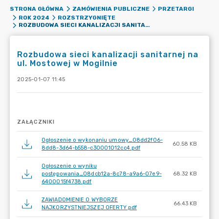
STRONA GŁÓWNA
ZAMÓWIENIA PUBLICZNE
PRZETARGI
ROK 2024
ROZSTRZYGNIĘTE
ROZBUDOWA SIECI KANALIZACJI SANITARNEJ NA UL. MOSTOWEJ W MOGILNIE
Rozbudowa sieci kanalizacji sanitarnej na
ul. Mostowej w Mogilnie
2025-01-07 11:45
ZAŁĄCZNIKI
Ogłoszenie o wykonaniu umowy_08dd2f06-
60.58 KB
8dd8-3d64-b558-c30001012cc4.pdf
Ogłoszenie o wyniku
postępowania_08dcb12a-8c78-a9a6-07e9-
68.32 KB
6400015f4738.pdf
ZAWIADOMIENIE O WYBORZE
66.43 KB
NAJKORZYSTNIEJSZEJ OFERTY.pdf