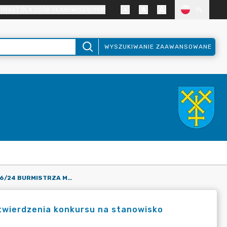
TRAST DLA OSÓB SŁABOWIDZĄCYCH
PL
WYSZUKIWANIE ZAAWANSOWANE
ZARZĄDZENIE NR 96/24 BURMISTRZA MOGILNA W SPRAWIE ZATWIERDZENIA KONKURSU NA STANOWISKO DYREKTORA PRZEDSZKOLA W WYLATOWIE
twierdzenia konkursu na stanowisko