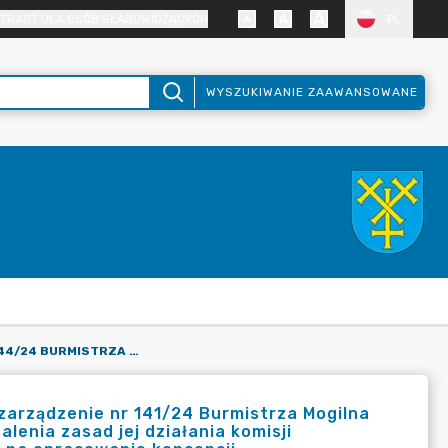
TRAST DLA OSÓB SŁABOWIDZĄCYCH
PL
WYSZUKIWANIE ZAAWANSOWANE
ZARZĄDZENIE NR 144/24 BURMISTRZA MOGILNA ZMIENIAJĄCE ZARZĄDZENIE NR 141/24 BURMISTRZA MOGILNA Z DNIA 15 PAŹDZIERNIKA 2024 R. W SPRAWIE POWOŁANIA I USTALENIA ZASAD JEJ DZIAŁANIA KOMISJI KONKURSOWEJ DO WYBORU PROPOZYCJI ZŁOŻONEJ W KONKURSIE NA OPRACOWANIE KONCEPCJI ZAGOSPODAROWANIA ODBUDOWANEJ WIEŻY CIŚNIEŃ W SZCZEGLINIE
zarządzenie nr 141/24 Burmistrza Mogilna
alenia zasad jej działania komisji