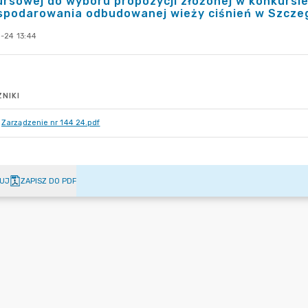
rsowej do wyboru propozycji złożonej w konkursi
spodarowania odbudowanej wieży ciśnień w Szczeg
-24 13:44
NIKI
Zarządzenie nr 144 24.pdf
UJ
ZAPISZ DO PDF