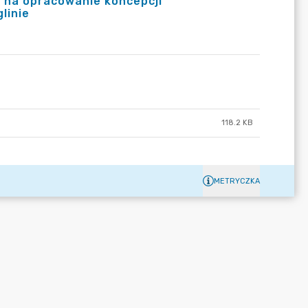
e na opracowanie koncepcji
linie
118.2 KB
METRYCZKA