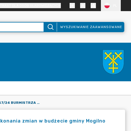
TRAST DLA OSÓB SŁABOWIDZĄCYCH
PL
WYSZUKIWANIE ZAAWANSOWANE
ZARZĄDZENIE NR 157/24 BURMISTRZA MOGILNA W SPRAWIE DOKONANIA ZMIAN W BUDŻECIE GMINY MOGILNO NA ROK 2024
okonania zmian w budżecie gminy Mogilno