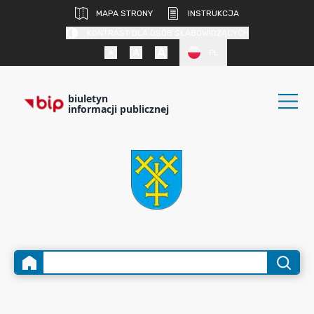
MAPA STRONY
INSTRUKCJA
KONTRAST DLA OSÓB SŁABOWIDZĄCYCH
PL
biuletyn
informacji publicznej