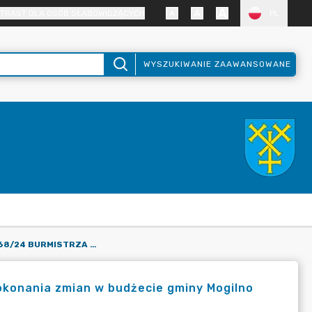
TRAST DLA OSÓB SŁABOWIDZĄCYCH
PL
WYSZUKIWANIE ZAAWANSOWANE
ZARZĄDZENIE NR 168/24 BURMISTRZA MOGILNA W SPRAWIE DOKONANIA ZMIAN W BUDŻECIE GMINY MOGILNO NA ROK 2024
okonania zmian w budżecie gminy Mogilno