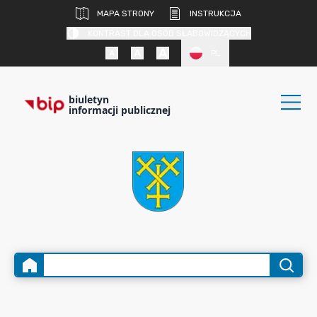
MAPA STRONY
INSTRUKCJA
KONTRAST DLA OSÓB SŁABOWIDZĄCYCH
PL
biuletyn
informacji publicznej