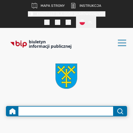
MAPA STRONY
INSTRUKCJA
KONTRAST DLA OSÓB SŁABOWIDZĄCYCH
PL
biuletyn
informacji publicznej