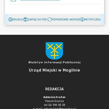
DRUKUJ
ZAPISZ DO PDF
POPRZEDNIE WERSJE
METRYCZKA
Biuletyn Informacji Publicznej
Urząd Miejski w Mogilnie
REDAKCJA
Administrator
Paweł Grycza
tel.52 318 55 33
e-mail: informatyk@mogilno.pl