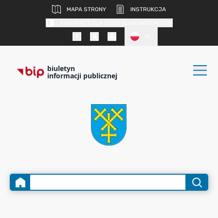
MAPA STRONY
INSTRUKCJA
KONTRAST DLA OSÓB SŁABOWIDZĄCYCH
PL
biuletyn
informacji publicznej