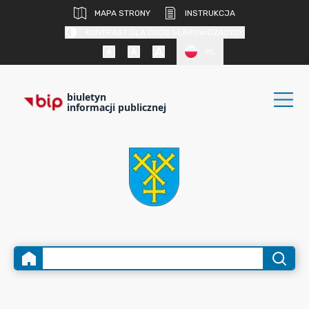
MAPA STRONY
INSTRUKCJA
KONTRAST DLA OSÓB SŁABOWIDZĄCYCH
PL
biuletyn
informacji publicznej