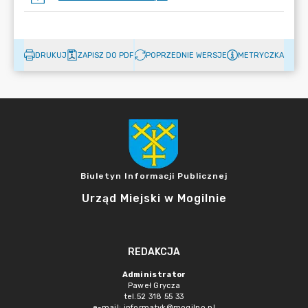
DRUKUJ
ZAPISZ DO PDF
POPRZEDNIE WERSJE
METRYCZKA
Biuletyn Informacji Publicznej
Urząd Miejski w Mogilnie
REDAKCJA
Administrator
Paweł Grycza
tel.52 318 55 33
e-mail: informatyk@mogilno.pl