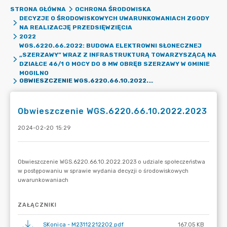
STRONA GŁÓWNA
OCHRONA ŚRODOWISKA
DECYZJE O ŚRODOWISKOWYCH UWARUNKOWANIACH ZGODY
NA REALIZACJĘ PRZEDSIĘWZIĘCIA
2022
WGS.6220.66.2022: BUDOWA ELEKTROWNI SŁONECZNEJ
„SZERZAWY” WRAZ Z INFRASTRUKTURĄ TOWARZYSZĄCĄ NA
DZIAŁCE 46/1 O MOCY DO 8 MW OBRĘB SZERZAWY W GMINIE
MOGILNO
OBWIESZCZENIE WGS.6220.66.10.2022.2023
Obwieszczenie WGS.6220.66.10.2022.2023
2024-02-20 15:29
ZAŁĄCZNIKI
SKonica - M23112212202.pdf
167.05 KB