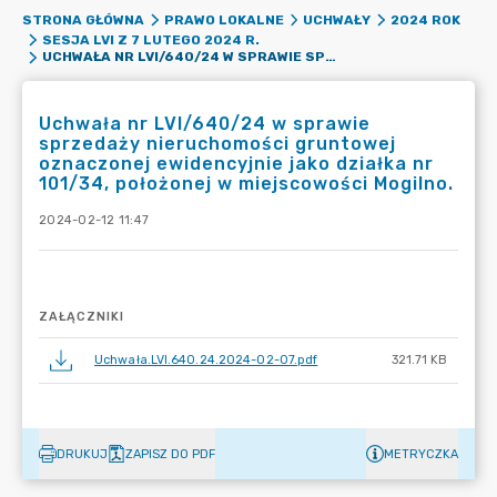
STRONA GŁÓWNA
PRAWO LOKALNE
UCHWAŁY
2024 ROK
SESJA LVI Z 7 LUTEGO 2024 R.
UCHWAŁA NR LVI/640/24 W SPRAWIE SPRZEDAŻY NIERUCHOMOŚCI GRUNTOWEJ OZNACZONEJ EWIDENCYJNIE JAKO DZIAŁKA NR 101/34, POŁOŻONEJ W MIEJSCOWOŚCI MOGILNO.
Uchwała nr LVI/640/24 w sprawie
sprzedaży nieruchomości gruntowej
oznaczonej ewidencyjnie jako działka nr
101/34, położonej w miejscowości Mogilno.
2024-02-12 11:47
ZAŁĄCZNIKI
Uchwała.LVI.640.24.2024-02-07.pdf
321.71 KB
DRUKUJ
ZAPISZ DO PDF
METRYCZKA