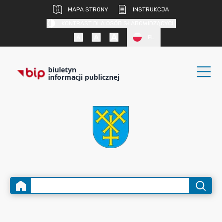
MAPA STRONY
INSTRUKCJA
KONTRAST DLA OSÓB SŁABOWIDZĄCYCH
PL
biuletyn
informacji publicznej