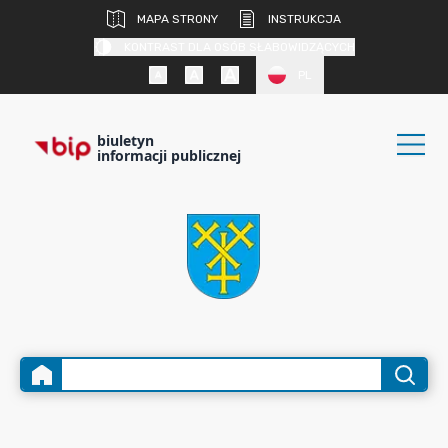
MAPA STRONY
INSTRUKCJA
KONTRAST DLA OSÓB SŁABOWIDZĄCYCH
PL
biuletyn
informacji publicznej