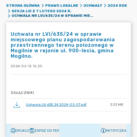
STRONA GŁÓWNA
PRAWO LOKALNE
UCHWAŁY
2024 ROK
SESJA LVI Z 7 LUTEGO 2024 R.
UCHWAŁA NR LVI/635/24 W SPRAWIE MIEJSCOWEGO PLANU ZAGOSPODAROWANIA PRZESTRZENNEGO TERENU POŁOŻONEGO W MOGILNIE W REJONIE UL. 900-LECIA, GMINA MOGILNO.
Uchwała nr LVI/635/24 w sprawie
miejscowego planu zagospodarowania
przestrzennego terenu położonego w
Mogilnie w rejonie ul. 900-lecia, gmina
Mogilno.
2024-02-12 12:20
ZAŁĄCZNIKI
Uchwała.LVI.635.24.2024-02-07.pdf
3.03 MB
DRUKUJ
ZAPISZ DO PDF
METRYCZKA