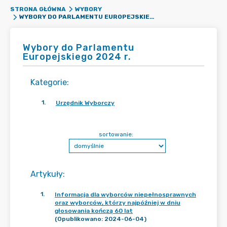
STRONA GŁÓWNA
WYBORY
WYBORY DO PARLAMENTU EUROPEJSKIEGO 2024 R.
Wybory do Parlamentu
Europejskiego 2024 r.
Kategorie
:
1
.
Urzędnik Wyborczy
sortowanie:
Artykuły
:
1
.
Informacja dla wyborców niepełnosprawnych
oraz wyborców, którzy najpóźniej w dniu
głosowania kończą 60 lat
(Opublikowano: 2024-06-04)