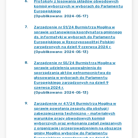
6
.
Protokoły z losowania skłądów obwodowych
komisji wyborczych w wyborach do Parlamentu
Europejskiego
(Opublikowano: 2024-05-17)
7
.
Zarządzenie nr 51/24 Burmistrza Mogilna w
sprawie ustanowienia koordynatora gminnego
ds. informatyki w wyborach do Parlamentu
Europejskiego w Rzeczypospolitej Polskiej
zarządzonych na dzień 9 czerwca 2024 r.
(Opublikowano: 2024-05-13)
8
.
Zarządzenie nr 55/24 Burmistrza Mogilna w
sprawie udzielenia upoważnienia do
sporządzania aktów pełnomocnictwa do
głosowania w wyborach do Parlamentu
Europejskiego zarządzonych na dzień 9
czerwca 2024 r.
(Opublikowano: 2024-05-13)
9
.
Zarządzenie nr 47/24 Burmistrza Mogilna w
sprawie powołania zespołu dla obsługi i
zabezpieczenia techniczno – materialnych
warunków pracy obwodowych komisji
wyborczych oraz wykonania zadań związanych
z organizacją i przeprowadzeniem na obszarze
gminy Mogilno wyborów do Parlamentu