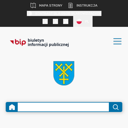
MAPA STRONY
INSTRUKCJA
KONTRAST DLA OSÓB SŁABOWIDZĄCYCH
PL
biuletyn
informacji publicznej