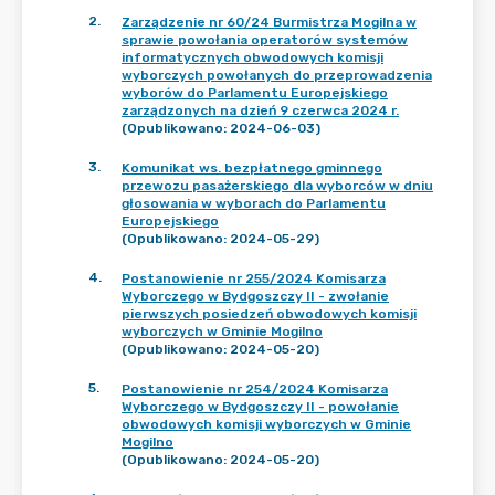
2
.
Zarządzenie nr 60/24 Burmistrza Mogilna w
sprawie powołania operatorów systemów
informatycznych obwodowych komisji
wyborczych powołanych do przeprowadzenia
wyborów do Parlamentu Europejskiego
zarządzonych na dzień 9 czerwca 2024 r.
(Opublikowano: 2024-06-03)
3
.
Komunikat ws. bezpłatnego gminnego
przewozu pasażerskiego dla wyborców w dniu
głosowania w wyborach do Parlamentu
Europejskiego
(Opublikowano: 2024-05-29)
4
.
Postanowienie nr 255/2024 Komisarza
Wyborczego w Bydgoszczy II - zwołanie
pierwszych posiedzeń obwodowych komisji
wyborczych w Gminie Mogilno
(Opublikowano: 2024-05-20)
5
.
Postanowienie nr 254/2024 Komisarza
Wyborczego w Bydgoszczy II - powołanie
obwodowych komisji wyborczych w Gminie
Mogilno
(Opublikowano: 2024-05-20)