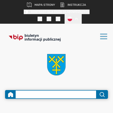
MAPA STRONY
INSTRUKCJA
KONTRAST DLA OSÓB SŁABOWIDZĄCYCH
PL
biuletyn
informacji publicznej