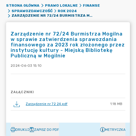
STRONA GŁÓWNA
PRAWO LOKALNE
FINANSE
SPRAWOZDAWCZOŚĆ
ROK 2024
ZARZĄDZENIE NR 72/24 BURMISTRZA MOGILNA W SPRAWIE ZATWIERDZENIA SPRAWOZDANIA FINANSOWEGO ZA 2023 ROK ZŁOŻONEGO PRZEZ INSTYTUCJĘ KULTURY - MIEJSKĄ BIBLIOTEKĘ PUBLICZNĄ W MOGILNIE
Zarządzenie nr 72/24 Burmistrza Mogilna
w sprawie zatwierdzenia sprawozdania
finansowego za 2023 rok złożonego przez
instytucję kultury - Miejską Bibliotekę
Publiczną w Mogilnie
2024-06-03 15:10
ZAŁĄCZNIKI
Zarządzenie nr 72 24.pdf
1.18 MB
DRUKUJ
ZAPISZ DO PDF
METRYCZKA