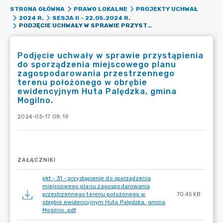
STRONA GŁÓWNA
PRAWO LOKALNE
PROJEKTY UCHWAŁ
2024 R.
SESJA II - 22.05.2024 R.
PODJĘCIE UCHWAŁY W SPRAWIE PRZYSTĄPIENIA DO SPORZĄDZENIA MIEJSCOWEGO PLANU ZAGOSPODAROWANIA PRZESTRZENNEGO TERENU POŁOŻONEGO W OBRĘBIE EWIDENCYJNYM HUTA PALĘDZKA, GMINA MOGILNO.
Podjęcie uchwały w sprawie przystąpienia
do sporządzenia miejscowego planu
zagospodarowania przestrzennego
terenu położonego w obrębie
ewidencyjnym Huta Palędzka, gmina
Mogilno.
2024-05-17 08:19
ZAŁĄCZNIKI
pkt - 31 - przystąpienie do sporządzenia
miejscowego planu zagospodarowania
przestrzennego terenu położonego w
70.45 KB
obrębie ewidencyjnym Huta Palędzka, gmina
Mogilno..pdf