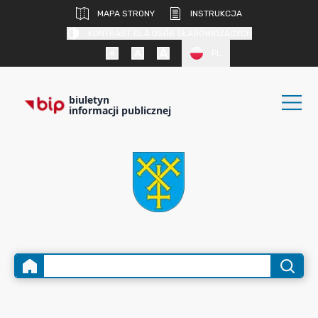
MAPA STRONY
INSTRUKCJA
KONTRAST DLA OSÓB SŁABOWIDZĄCYCH
PL
biuletyn
informacji publicznej