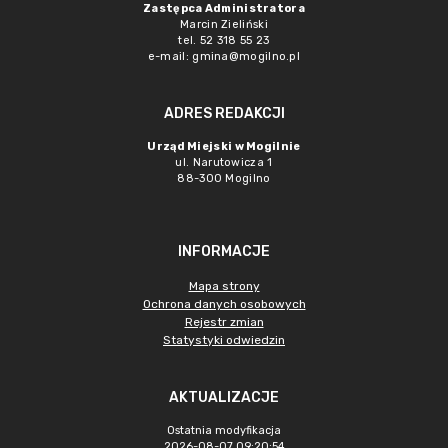
Zastępca Administratora
Marcin Zieliński
tel. 52 318 55 23
e-mail: gmina@mogilno.pl
ADRES REDAKCJI
Urząd Miejski w Mogilnie
ul. Narutowicza 1
88-300 Mogilno
INFORMACJE
Mapa strony
Ochrona danych osobowych
Rejestr zmian
Statystyki odwiedzin
AKTUALIZACJE
Ostatnia modyfikacja
2026-08-07 09:20:54