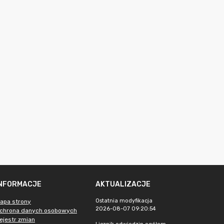
INFORMACJE
AKTUALIZACJE
Ostatnia modyfikacja
apa strony
2026-08-07 09:20:54
chrona danych osobowych
ejestr zmian