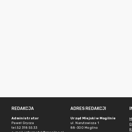
REDAKCJA
ADRES REDAKCJI
Administrator
Urząd Miejski w Mogilnie
M
Paweł Grycza
ul. Narutowicza 1
O
tel.52 318 55 33
88-300 Mogilno
R