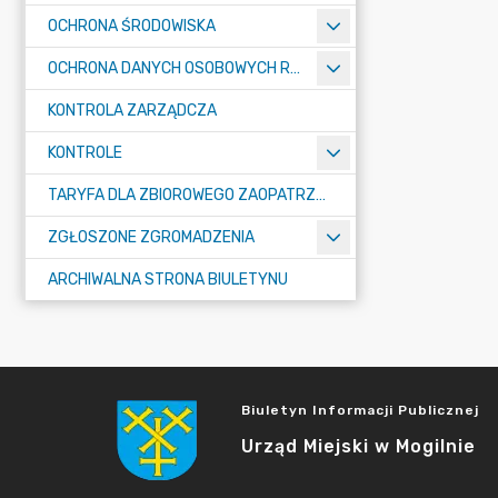
OCHRONA ŚRODOWISKA
OCHRONA DANYCH OSOBOWYCH RODO
KONTROLA ZARZĄDCZA
KONTROLE
TARYFA DLA ZBIOROWEGO ZAOPATRZENIA W WODĘ I ZBIOROWEGO ODPROWADZANIA ŚCIEKÓW
ZGŁOSZONE ZGROMADZENIA
ARCHIWALNA STRONA BIULETYNU
Biuletyn Informacji Publicznej
Urząd Miejski w Mogilnie