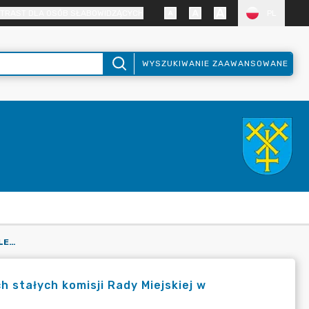
TRAST DLA OSÓB SŁABOWIDZĄCYCH
PL
WYSZUKIWANIE ZAAWANSOWANE
PROJEKT UCHWAŁY W SPRAWIE USTALENIA SKŁADÓW OSOBOWYCH STAŁYCH KOMISJI RADY MIEJSKIEJ W MOGILNIE.
 stałych komisji Rady Miejskiej w