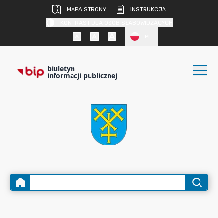
MAPA STRONY
INSTRUKCJA
KONTRAST DLA OSÓB SŁABOWIDZĄCYCH
PL
biuletyn
informacji publicznej