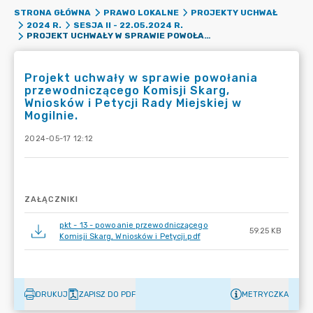
STRONA GŁÓWNA
PRAWO LOKALNE
PROJEKTY UCHWAŁ
2024 R.
SESJA II - 22.05.2024 R.
PROJEKT UCHWAŁY W SPRAWIE POWOŁANIA PRZEWODNICZĄCEGO KOMISJI SKARG, WNIOSKÓW I PETYCJI RADY MIEJSKIEJ W MOGILNIE.
Projekt uchwały w sprawie powołania
przewodniczącego Komisji Skarg,
Wniosków i Petycji Rady Miejskiej w
Mogilnie.
2024-05-17 12:12
ZAŁĄCZNIKI
pkt - 13 - powoanie przewodniczącego
59.25 KB
Komisji Skarg, Wniosków i Petycji.pdf
DRUKUJ
ZAPISZ DO PDF
METRYCZKA