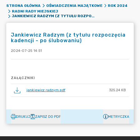
STRONA GŁÓWNA
OŚWIADCZENIA MAJĄTKOWE
ROK 2024
RADNI RADY MIEJSKIEJ
JANKIEWICZ RADZYM (Z TYTUŁU ROZPOCZĘCIA KADENCJI - PO ŚLUBOWANIU)
Jankiewicz Radzym (z tytułu rozpoczęcia
kadencji - po ślubowaniu)
2024-07-25 14:51
ZAŁĄCZNIKI
jankiewicz radzym.pdf
325.24 KB
DRUKUJ
ZAPISZ DO PDF
METRYCZKA