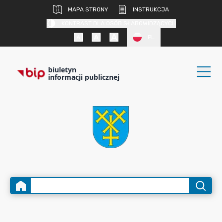
MAPA STRONY
INSTRUKCJA
KONTRAST DLA OSÓB SŁABOWIDZĄCYCH
PL
biuletyn
informacji publicznej