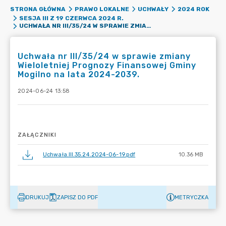
STRONA GŁÓWNA
PRAWO LOKALNE
UCHWAŁY
2024 ROK
SESJA III Z 19 CZERWCA 2024 R.
UCHWAŁA NR III/35/24 W SPRAWIE ZMIANY WIELOLETNIEJ PROGNOZY FINANSOWEJ GMINY MOGILNO NA LATA 2024-2039.
Uchwała nr III/35/24 w sprawie zmiany
Wieloletniej Prognozy Finansowej Gminy
Mogilno na lata 2024-2039.
2024-06-24 13:58
ZAŁĄCZNIKI
Uchwała.III.35.24.2024-06-19.pdf
10.36 MB
DRUKUJ
ZAPISZ DO PDF
METRYCZKA