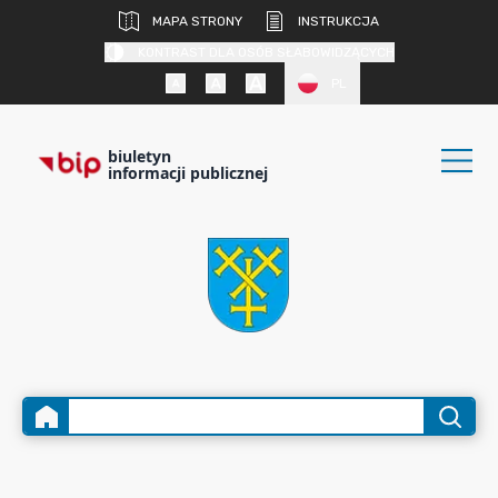
MAPA STRONY
INSTRUKCJA
KONTRAST DLA OSÓB SŁABOWIDZĄCYCH
PL
biuletyn
informacji publicznej