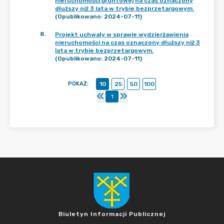
nieruchomości gruntowej na czas oznaczony
dłuższy niż 3 lata w trybie bezprzetargowym.
(Opublikowano: 2024-07-11)
8
.
Projekt uchwały w sprawie wydzierżawienia
nieruchomości na czas oznaczony dłuższy niż 3
lata w trybie bezprzetargowym.
(Opublikowano: 2024-07-11)
POKAŻ
:
10
25
50
100
1
Biuletyn Informacji Publicznej