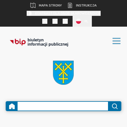
MAPA STRONY
INSTRUKCJA
KONTRAST DLA OSÓB SŁABOWIDZĄCYCH
PL
biuletyn
informacji publicznej