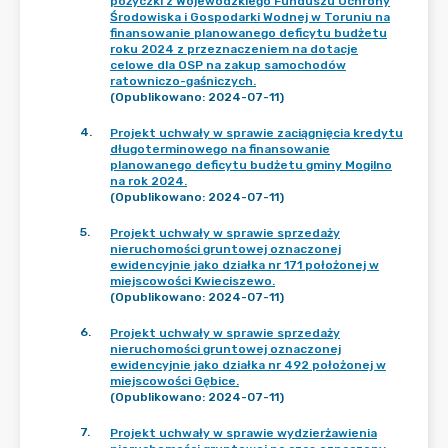
pożyczki z Wojewódzkiego Funduszu Ochrony
Środowiska i Gospodarki Wodnej w Toruniu na
finansowanie planowanego deficytu budżetu
roku 2024 z przeznaczeniem na dotacje
celowe dla OSP na zakup samochodów
ratowniczo-gaśniczych.
(Opublikowano: 2024-07-11)
4
.
Projekt uchwały w sprawie zaciągnięcia kredytu
długoterminowego na finansowanie
planowanego deficytu budżetu gminy Mogilno
na rok 2024.
(Opublikowano: 2024-07-11)
5
.
Projekt uchwały w sprawie sprzedaży
nieruchomości gruntowej oznaczonej
ewidencyjnie jako działka nr 171 położonej w
miejscowości Kwieciszewo.
(Opublikowano: 2024-07-11)
6
.
Projekt uchwały w sprawie sprzedaży
nieruchomości gruntowej oznaczonej
ewidencyjnie jako działka nr 492 położonej w
miejscowości Gębice.
(Opublikowano: 2024-07-11)
7
.
Projekt uchwały w sprawie wydzierżawienia