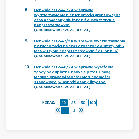
8
.
Uchwała nr IV/46/24 w sprawie
wydzierżawienia nieruchomości gruntowej na
czas oznaczony dłuższy niż 3 lata w trybie
bezprzetargowym.
(Opublikowano: 2024-07-24)
9
.
Uchwała nr IV/47/24 w sprawie wydzierżawienia
nieruchomości na czas oznaczony dłuższy niż 3
lata w trybie bezprzetargowym./ dz. nr 158/
(Opublikowano: 2024-07-24)
10
.
Uchwała nr IV/48/24 w sprawie wyrażenia
zgody na odpłatne nabycie przez Gminę
Mogilno prawa własności nieruchomości
stanowiącej własność osoby fizycznej.
(Opublikowano: 2024-07-24)
POKAŻ
:
10
25
50
100
1
2