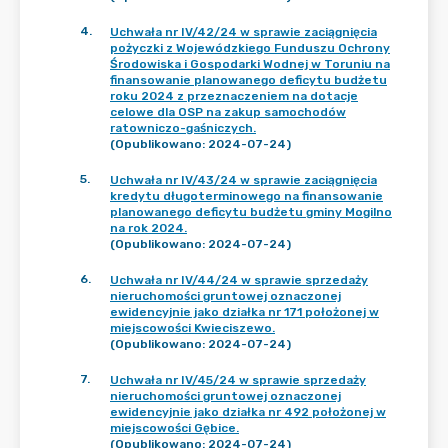
4
.
Uchwała nr IV/42/24 w sprawie zaciągnięcia
pożyczki z Wojewódzkiego Funduszu Ochrony
Środowiska i Gospodarki Wodnej w Toruniu na
finansowanie planowanego deficytu budżetu
roku 2024 z przeznaczeniem na dotacje
celowe dla OSP na zakup samochodów
ratowniczo-gaśniczych.
(Opublikowano: 2024-07-24)
5
.
Uchwała nr IV/43/24 w sprawie zaciągnięcia
kredytu długoterminowego na finansowanie
planowanego deficytu budżetu gminy Mogilno
na rok 2024.
(Opublikowano: 2024-07-24)
6
.
Uchwała nr IV/44/24 w sprawie sprzedaży
nieruchomości gruntowej oznaczonej
ewidencyjnie jako działka nr 171 położonej w
miejscowości Kwieciszewo.
(Opublikowano: 2024-07-24)
7
.
Uchwała nr IV/45/24 w sprawie sprzedaży
nieruchomości gruntowej oznaczonej
ewidencyjnie jako działka nr 492 położonej w
miejscowości Gębice.
(Opublikowano: 2024-07-24)