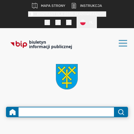
MAPA STRONY
INSTRUKCJA
KONTRAST DLA OSÓB SŁABOWIDZĄCYCH
PL
biuletyn
informacji publicznej