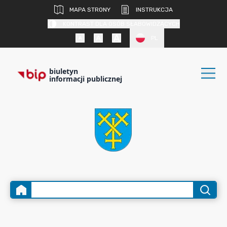
MAPA STRONY
INSTRUKCJA
KONTRAST DLA OSÓB SŁABOWIDZĄCYCH
PL
biuletyn
informacji publicznej