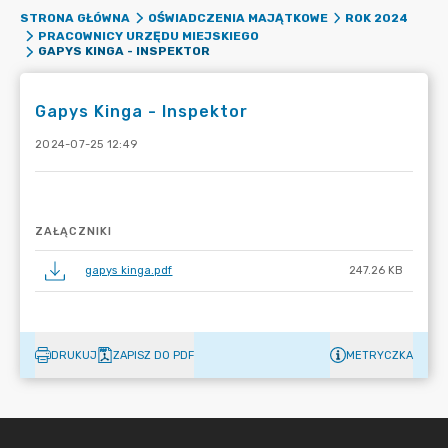
STRONA GŁÓWNA
OŚWIADCZENIA MAJĄTKOWE
ROK 2024
PRACOWNICY URZĘDU MIEJSKIEGO
GAPYS KINGA - INSPEKTOR
Gapys Kinga - Inspektor
2024-07-25 12:49
ZAŁĄCZNIKI
gapys kinga.pdf
247.26 KB
DRUKUJ
ZAPISZ DO PDF
METRYCZKA