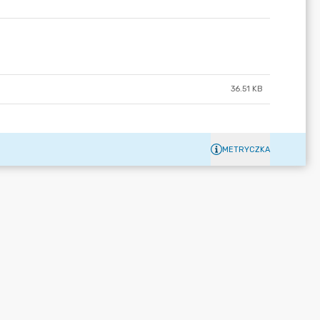
36.51 KB
METRYCZKA