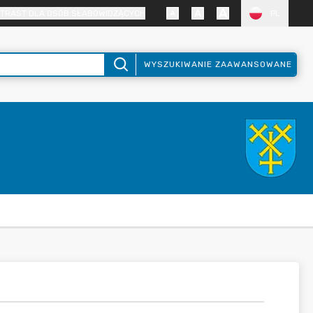
TRAST DLA OSÓB SŁABOWIDZĄCYCH
PL
WYSZUKIWANIE ZAAWANSOWANE