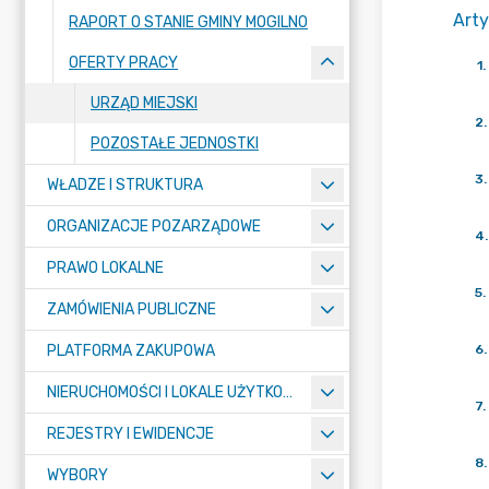
Arty
RAPORT O STANIE GMINY MOGILNO
OFERTY PRACY
1
.
URZĄD MIEJSKI
2
.
POZOSTAŁE JEDNOSTKI
3
.
WŁADZE I STRUKTURA
ORGANIZACJE POZARZĄDOWE
4
.
PRAWO LOKALNE
5
.
ZAMÓWIENIA PUBLICZNE
PLATFORMA ZAKUPOWA
6
.
NIERUCHOMOŚCI I LOKALE UŻYTKOWE
7
.
REJESTRY I EWIDENCJE
8
.
WYBORY