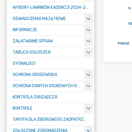
WYBORY ŁAWNIKÓW KADENCJI 2024-2027
9
.
OŚWIADCZENIA MAJĄTKOWE
10
INFORMACJE
ZAŁATWIANIE SPRAW
POKAŻ
:
TABLICA OGŁOSZEŃ
SYGNALIŚCI
OCHRONA ŚRODOWISKA
OCHRONA DANYCH OSOBOWYCH RODO
KONTROLA ZARZĄDCZA
KONTROLE
TARYFA DLA ZBIOROWEGO ZAOPATRZENIA W WODĘ I ZBIOROWEGO ODPROWADZANIA ŚCIEKÓW
ZGŁOSZONE ZGROMADZENIA