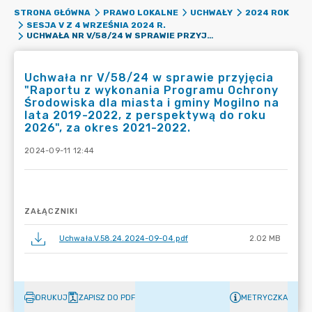
STRONA GŁÓWNA
PRAWO LOKALNE
UCHWAŁY
2024 ROK
SESJA V Z 4 WRZEŚNIA 2024 R.
UCHWAŁA NR V/58/24 W SPRAWIE PRZYJĘCIA "RAPORTU Z WYKONANIA PROGRAMU OCHRONY ŚRODOWISKA DLA MIASTA I GMINY MOGILNO NA LATA 2019-2022, Z PERSPEKTYWĄ DO ROKU 2026", ZA OKRES 2021-2022.
Uchwała nr V/58/24 w sprawie przyjęcia
"Raportu z wykonania Programu Ochrony
Środowiska dla miasta i gminy Mogilno na
lata 2019-2022, z perspektywą do roku
2026", za okres 2021-2022.
2024-09-11 12:44
ZAŁĄCZNIKI
Uchwała.V.58.24.2024-09-04.pdf
2.02 MB
DRUKUJ
ZAPISZ DO PDF
METRYCZKA