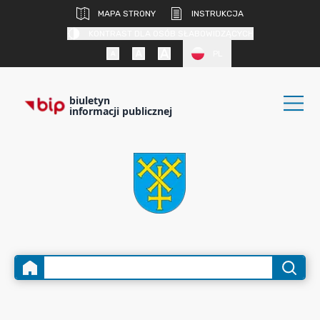
MAPA STRONY
INSTRUKCJA
KONTRAST DLA OSÓB SŁABOWIDZĄCYCH
PL
biuletyn
informacji publicznej