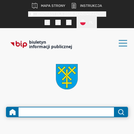
MAPA STRONY
INSTRUKCJA
KONTRAST DLA OSÓB SŁABOWIDZĄCYCH
PL
biuletyn
informacji publicznej