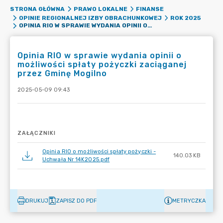
STRONA GŁÓWNA
PRAWO LOKALNE
FINANSE
OPINIE REGIONALNEJ IZBY OBRACHUNKOWEJ
ROK 2025
OPINIA RIO W SPRAWIE WYDANIA OPINII O MOŻLIWOŚCI SPŁATY POŻYCZKI ZACIĄGANEJ PRZEZ GMINĘ MOGILNO
Opinia RIO w sprawie wydania opinii o
możliwości spłaty pożyczki zaciąganej
przez Gminę Mogilno
2025-05-09 09:43
ZAŁĄCZNIKI
Opinia RIO o możliwości spłaty pożyczki -
140.03 KB
Uchwała Nr 14K2025.pdf
DRUKUJ
ZAPISZ DO PDF
METRYCZKA