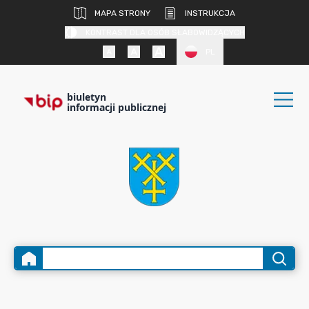
MAPA STRONY
INSTRUKCJA
KONTRAST DLA OSÓB SŁABOWIDZĄCYCH
PL
biuletyn
informacji publicznej