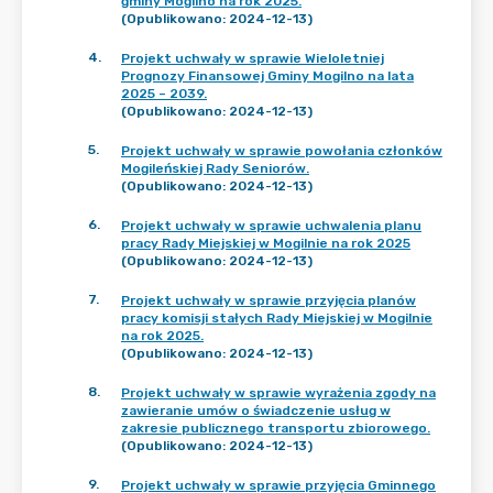
gminy Mogilno na rok 2025.
(Opublikowano: 2024-12-13)
4
.
Projekt uchwały w sprawie Wieloletniej
Prognozy Finansowej Gminy Mogilno na lata
2025 – 2039.
(Opublikowano: 2024-12-13)
5
.
Projekt uchwały w sprawie powołania członków
Mogileńskiej Rady Seniorów.
(Opublikowano: 2024-12-13)
6
.
Projekt uchwały w sprawie uchwalenia planu
pracy Rady Miejskiej w Mogilnie na rok 2025
(Opublikowano: 2024-12-13)
7
.
Projekt uchwały w sprawie przyjęcia planów
pracy komisji stałych Rady Miejskiej w Mogilnie
na rok 2025.
(Opublikowano: 2024-12-13)
8
.
Projekt uchwały w sprawie wyrażenia zgody na
zawieranie umów o świadczenie usług w
zakresie publicznego transportu zbiorowego.
(Opublikowano: 2024-12-13)
9
.
Projekt uchwały w sprawie przyjęcia Gminnego