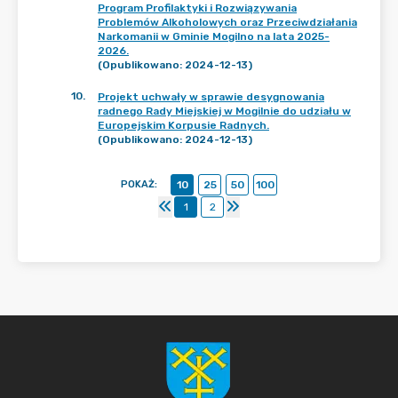
Program Profilaktyki i Rozwiązywania
Problemów Alkoholowych oraz Przeciwdziałania
Narkomanii w Gminie Mogilno na lata 2025-
2026.
(Opublikowano: 2024-12-13)
10
.
Projekt uchwały w sprawie desygnowania
radnego Rady Miejskiej w Mogilnie do udziału w
Europejskim Korpusie Radnych.
(Opublikowano: 2024-12-13)
POKAŻ
:
10
25
50
100
1
2