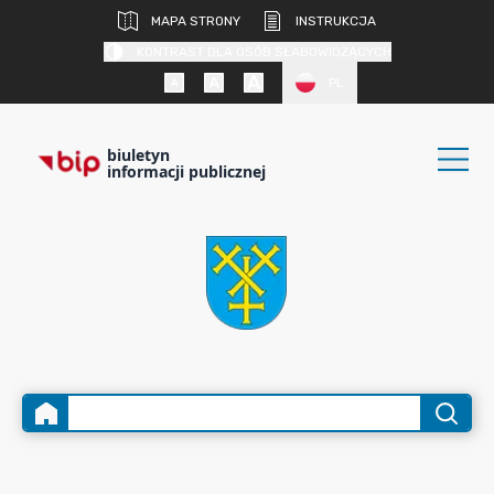
MAPA STRONY
INSTRUKCJA
KONTRAST DLA OSÓB SŁABOWIDZĄCYCH
PL
biuletyn
informacji publicznej