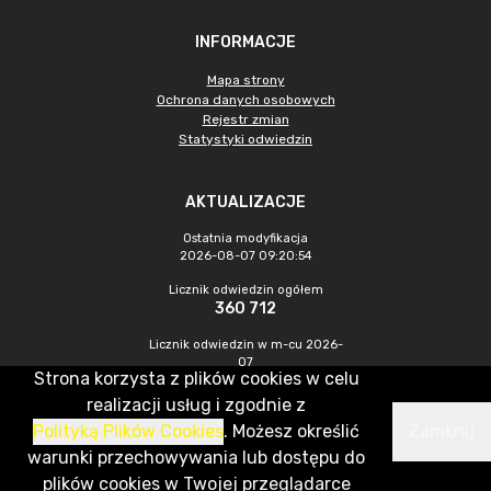
INFORMACJE
Mapa strony
Ochrona danych osobowych
Rejestr zmian
Statystyki odwiedzin
AKTUALIZACJE
Ostatnia modyfikacja
2026-08-07 09:20:54
Licznik odwiedzin ogółem
360 712
Licznik odwiedzin w m-cu 2026-
07
Strona korzysta z plików cookies w celu
1 357
realizacji usług i zgodnie z
Polityką Plików Cookies
. Możesz określić
Zamknij
CMS & Hosting: Nefeni Sp. z o.o.
warunki przechowywania lub dostępu do
plików cookies w Twojej przeglądarce