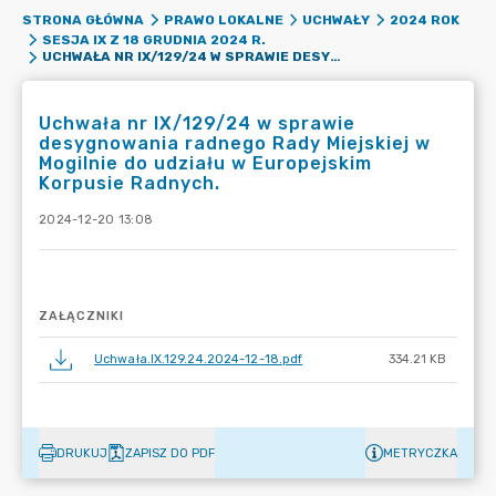
STRONA GŁÓWNA
PRAWO LOKALNE
UCHWAŁY
2024 ROK
SESJA IX Z 18 GRUDNIA 2024 R.
UCHWAŁA NR IX/129/24 W SPRAWIE DESYGNOWANIA RADNEGO RADY MIEJSKIEJ W MOGILNIE DO UDZIAŁU W EUROPEJSKIM KORPUSIE RADNYCH.
Uchwała nr IX/129/24 w sprawie
desygnowania radnego Rady Miejskiej w
Mogilnie do udziału w Europejskim
Korpusie Radnych.
2024-12-20 13:08
ZAŁĄCZNIKI
Uchwała.IX.129.24.2024-12-18.pdf
334.21 KB
DRUKUJ
ZAPISZ DO PDF
METRYCZKA