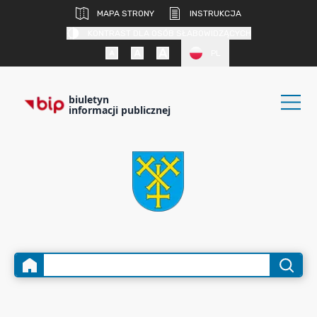
MAPA STRONY
INSTRUKCJA
KONTRAST DLA OSÓB SŁABOWIDZĄCYCH
PL
biuletyn
informacji publicznej