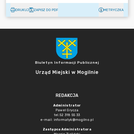
DRUKUJ
ZAPISZ DO PDF
METRYCZKA
Biuletyn Informacji Publicznej
Urząd Miejski w Mogilnie
REDAKCJA
Administrator
Paweł Grycza
tel.52 318 55 33
e-mail: informatyk@mogilno.pl
Zastępca Administratora