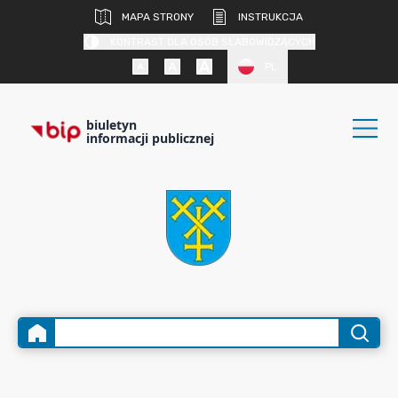
MAPA STRONY
INSTRUKCJA
KONTRAST DLA OSÓB SŁABOWIDZĄCYCH
PL
biuletyn
informacji publicznej