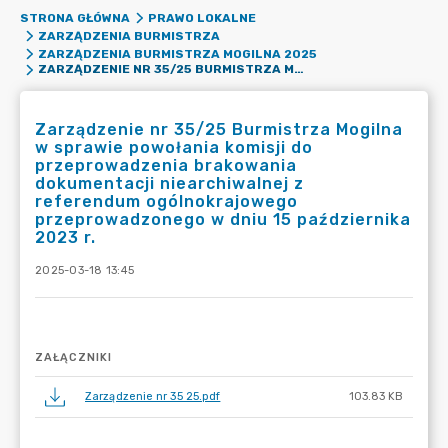
STRONA GŁÓWNA
PRAWO LOKALNE
ZARZĄDZENIA BURMISTRZA
ZARZĄDZENIA BURMISTRZA MOGILNA 2025
ZARZĄDZENIE NR 35/25 BURMISTRZA MOGILNA W SPRAWIE POWOŁANIA KOMISJI DO PRZEPROWADZENIA BRAKOWANIA DOKUMENTACJI NIEARCHIWALNEJ Z REFERENDUM OGÓLNOKRAJOWEGO PRZEPROWADZONEGO W DNIU 15 PAŹDZIERNIKA 2023 R.
Zarządzenie nr 35/25 Burmistrza Mogilna
w sprawie powołania komisji do
przeprowadzenia brakowania
dokumentacji niearchiwalnej z
referendum ogólnokrajowego
przeprowadzonego w dniu 15 października
2023 r.
2025-03-18 13:45
ZAŁĄCZNIKI
Zarządzenie nr 35 25.pdf
103.83 KB