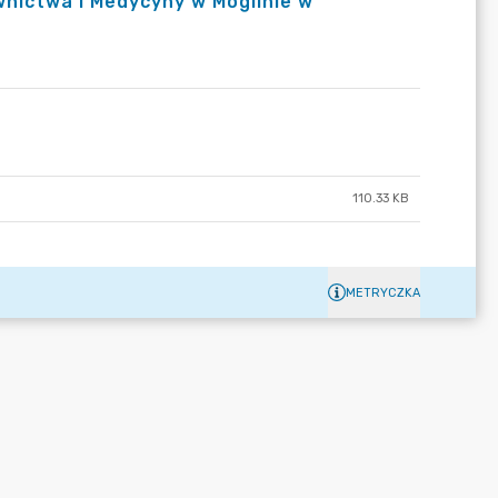
wnictwa i Medycyny w Mogilnie w
110.33 KB
METRYCZKA