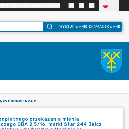
TRAST DLA OSÓB SŁABOWIDZĄCYCH
PL
WYSZUKIWANIE ZAAWANSOWANE
ZARZĄDZENIE NR 51/25 BURMISTRZA MOGILNA W SPRAWIE NIEODPŁATNEGO PRZEKAZANIA MIENIA KOMUNALNEGO W POSTACI SAMOCHODU SPECJALNEGO POŻARNICZEGO GBA 2,5/16, MARKI STAR 244 JELCZ 005, NR REJESTRACYJNY CMG E902, NA RZECZ MUZEUM RATOWNICTWA I MEDYCYNY W MOGILNIE W ORGANIZACJI
eodpłatnego przekazania mienia
czego GBA 2,5/16, marki Star 244 Jelcz