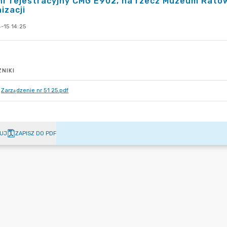
nr rejestracyjny CMG E902, na rzecz Muzeum Rato
izacji
-15 14:25
NIKI
Zarządzenie nr 51 25.pdf
UJ
ZAPISZ DO PDF