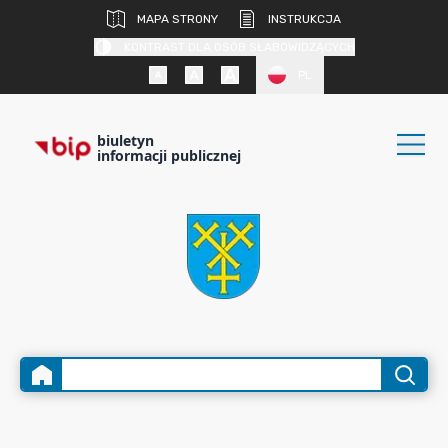
MAPA STRONY
INSTRUKCJA
KONTRAST DLA OSÓB SŁABOWIDZĄCYCH
PL
biuletyn
informacji publicznej