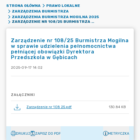
STRONA GŁÓWNA
PRAWO LOKALNE
ZARZĄDZENIA BURMISTRZA
ZARZĄDZENIA BURMISTRZA MOGILNA 2025
ZARZĄDZENIE NR 108/25 BURMISTRZA MOGILNA W SPRAWIE UDZIELENIA PEŁNOMOCNICTWA PEŁNIĄCEJ OBOWIĄZKI DYREKTORA PRZEDSZKOLA W GĘBICACH
Zarządzenie nr 108/25 Burmistrza Mogilna
w sprawie udzielenia pełnomocnictwa
pełniącej obowiązki Dyrektora
Przedszkola w Gębicach
2025-09-17 14:02
ZAŁĄCZNIKI
Zarządzenie nr 108 25.pdf
130.84 KB
DRUKUJ
ZAPISZ DO PDF
METRYCZKA