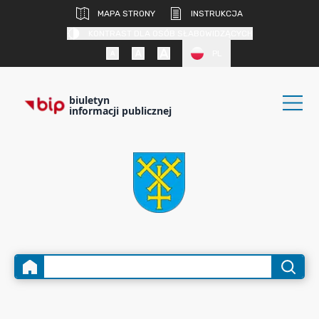
MAPA STRONY
INSTRUKCJA
KONTRAST DLA OSÓB SŁABOWIDZĄCYCH
PL
biuletyn
informacji publicznej