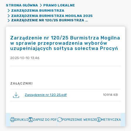
STRONA GŁÓWNA
PRAWO LOKALNE
ZARZĄDZENIA BURMISTRZA
ZARZĄDZENIA BURMISTRZA MOGILNA 2025
ZARZĄDZENIE NR 120/25 BURMISTRZA MOGILNA W SPRAWIE PRZEPROWADZENIA WYBORÓW UZUPEŁNIAJĄCYCH SOŁTYSA SOŁECTWA PROCYŃ
Zarządzenie nr 120/25 Burmistrza Mogilna
w sprawie przeprowadzenia wyborów
uzupełniających sołtysa sołectwa Procyń
2025-10-10 13:46
ZAŁĄCZNIKI
Zarządzenie nr 120 25.pdf
109.14 KB
DRUKUJ
ZAPISZ DO PDF
POPRZEDNIE WERSJE
METRYCZKA