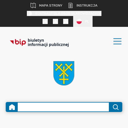
MAPA STRONY
INSTRUKCJA
KONTRAST DLA OSÓB SŁABOWIDZĄCYCH
PL
biuletyn
informacji publicznej