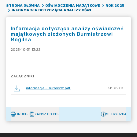
STRONA GŁÓWNA
OŚWIADCZENIA MAJĄTKOWE
ROK 2025
INFORMACJA DOTYCZĄCA ANALIZY OŚWIADCZEŃ MAJĄTKOWYCH ZŁOŻONYCH BURMISTRZOWI MOGILNA
Informacja dotycząca analizy oświadczeń
majątkowych złożonych Burmistrzowi
Mogilna
2025-10-31 13:22
ZAŁĄCZNIKI
informacja - Burmistrz.pdf
58.78 KB
DRUKUJ
ZAPISZ DO PDF
METRYCZKA