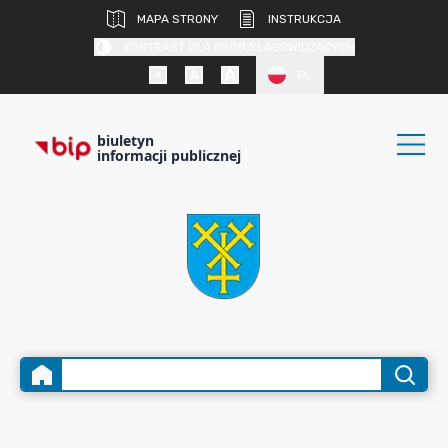
MAPA STRONY
INSTRUKCJA
KONTRAST DLA OSÓB SŁABOWIDZĄCYCH
PL
biuletyn
informacji publicznej