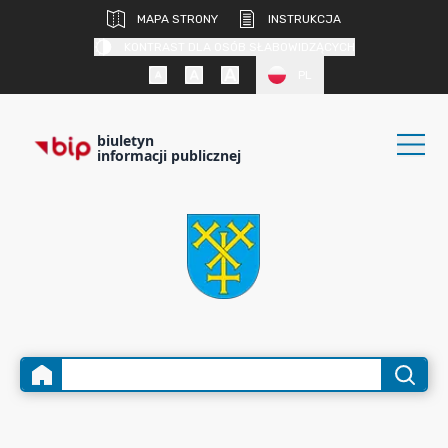
MAPA STRONY
INSTRUKCJA
KONTRAST DLA OSÓB SŁABOWIDZĄCYCH
PL
biuletyn
informacji publicznej