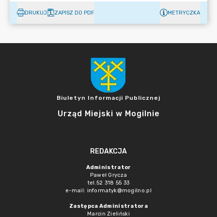
DRUKUJ
ZAPISZ DO PDF
METRYCZKA
Biuletyn Informacji Publicznej
Urząd Miejski w Mogilnie
REDAKCJA
Administrator
Paweł Grycza
tel.52 318 55 33
e-mail: informatyk@mogilno.pl
Zastępca Administratora
Marcin Zieliński