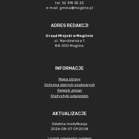
tel. 52 318 55 23
e-mail: gmina@mogilno.pl
ADRES REDAKCJI
Urząd Miejski w Mogilnie
ul. Narutowicza 1
88-300 Mogilno
INFORMACJE
Mapa strony
Ochrona danych osobowych
Rejestr zmian
Statystyki odwiedzin
AKTUALIZACJE
Ostatnia modyfikacja
2026-08-07 09:20:54
Licznik odwiedzin ogółem