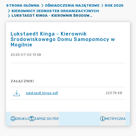
STRONA GŁÓWNA
OŚWIADCZENIA MAJĄTKOWE
ROK 2025
KIEROWNICY JEDNOSTEK ORGANIZACYJNYCH
LUKSTAEDT KINGA - KIEROWNIK ŚRODOWISKOWEGO DOMU SAMOPOMOCY W MOGILNIE
Lukstaedt Kinga - Kierownik
Środowiskowego Domu Samopomocy w
Mogilnie
2025-07-03 13:58
ZAŁĄCZNIKI
lukstaedt kinga.pdf
223.78 KB
DRUKUJ
ZAPISZ DO PDF
METRYCZKA