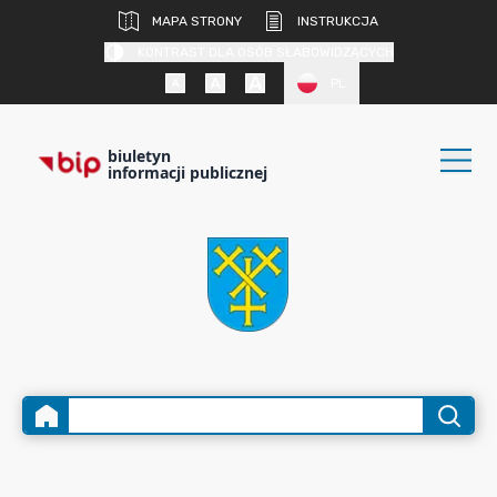
MAPA STRONY
INSTRUKCJA
KONTRAST DLA OSÓB SŁABOWIDZĄCYCH
PL
biuletyn
informacji publicznej