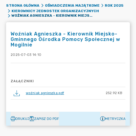
STRONA GŁÓWNA
OŚWIADCZENIA MAJĄTKOWE
ROK 2025
KIEROWNICY JEDNOSTEK ORGANIZACYJNYCH
WOŹNIAK AGNIESZKA - KIEROWNIK MIEJSKO-GMINNEGO OŚRODKA POMOCY SPOŁECZNEJ W MOGILNIE
Woźniak Agnieszka - Kierownik Miejsko-
Gminnego Ośrodka Pomocy Społecznej w
Mogilnie
2025-07-03 14:10
ZAŁĄCZNIKI
woźniak agnieszka.pdf
252.92 KB
DRUKUJ
ZAPISZ DO PDF
METRYCZKA