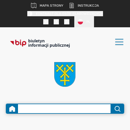
MAPA STRONY
INSTRUKCJA
KONTRAST DLA OSÓB SŁABOWIDZĄCYCH
PL
biuletyn
informacji publicznej