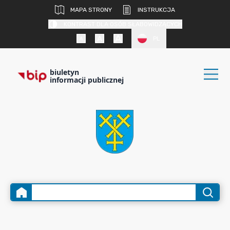
MAPA STRONY
INSTRUKCJA
KONTRAST DLA OSÓB SŁABOWIDZĄCYCH
PL
biuletyn
informacji publicznej