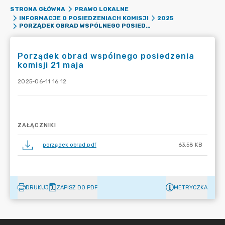
STRONA GŁÓWNA
PRAWO LOKALNE
INFORMACJE O POSIEDZENIACH KOMISJI
2025
PORZĄDEK OBRAD WSPÓLNEGO POSIEDZENIA KOMISJI 21 MAJA
Porządek obrad wspólnego posiedzenia
komisji 21 maja
2025-06-11 16:12
ZAŁĄCZNIKI
porządek obrad.pdf
63.58 KB
DRUKUJ
ZAPISZ DO PDF
METRYCZKA